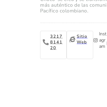
más auténtico de las comun
Pacífico colombiano.
Inst
3217
Sitio
agr
8141
Web
am
20