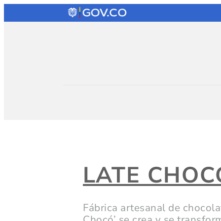
LATE CHOC
Fábrica artesanal de chocola
Chocó’ se crea y se transfor