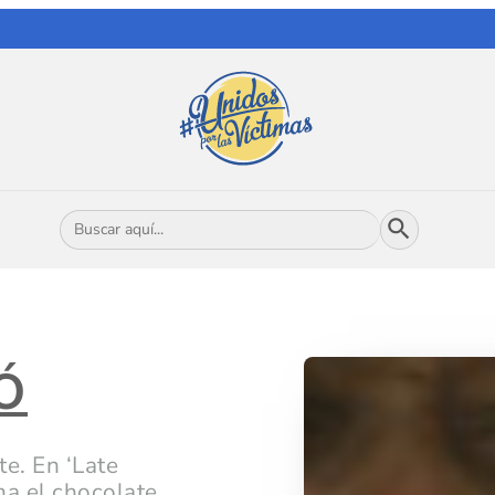
Botón de búsqueda
Buscar:
Ó
te. En ‘Late
ma el chocolate