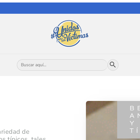
Botón de búsqueda
Buscar:
B
A
Y
ariedad de
T
s típicos, tales