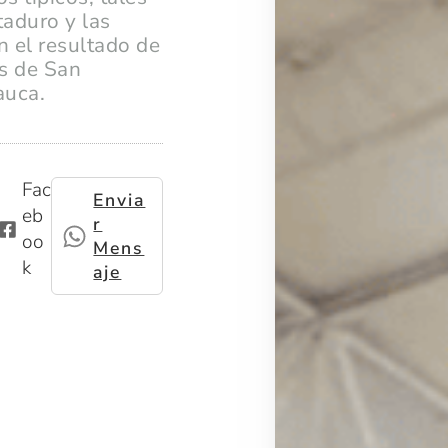
aduro y las
 el resultado de
os de San
auca.
Fac
Envia
eb
R
oo
Mens
k
Aje