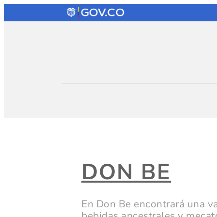
DON BE
En Don Be encontrará una v
bebidas ancestrales y mecato