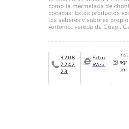
como la mermelada de chont
cocadas. Estos productos son
los saberes y sabores propi
Antonio, vereda de Guapi, C
Inst
3208
Sitio
agr
7242
Web
am
23